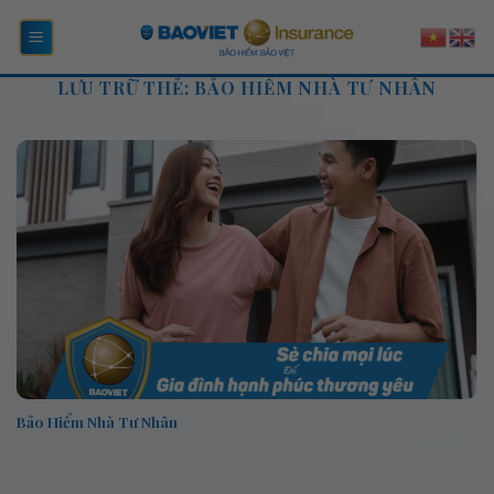
Bỏ
qua
nội
LƯU TRỮ THẺ:
BẢO HIỂM NHÀ TƯ NHÂN
dung
Bảo Hiểm Nhà Tư Nhân