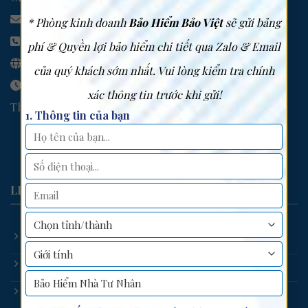
Email:
info.baovietgiadinh@gmail.com
* Phòng kinh doanh
Bảo Hiểm Bảo Việt
sẽ gửi bảng
Hotline:
0949 301 539
phí & Quyền lợi bảo hiểm chi tiết qua Zalo & Email
Website:
https://baovietgiadinh.com.vn/
của quý khách sớm nhất. Vui lòng kiểm tra chính
Thời gian làm việc
xác thông tin trước khi gửi!
Thứ 2 – Thứ 6: 8:00 -17:00
1. Thông tin của bạn
LIÊN KẾT NHANH
Giới thiệu
Sản phẩm
Tuyển dụng