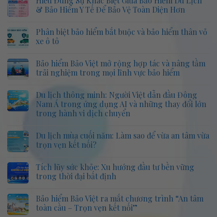
Hiểu Đúng Sự Khác Biệt Giữa Bảo Hiểm Du Lịch
hàng
bình
hóa
luận
& Bảo Hiểm Y Tế Để Bảo Vệ Toàn Diện Hơn
xuất
ở
nhập
Mở
Không
khẩu
Lì
có
Phân biệt bảo hiểm bắt buộc và bảo hiểm thân vỏ
–
Xì
bình
ICC
–
luận
xe ô tô
A/B/C
Nhận
ở
|
Lộc
Hiểu
Không
Bảo
Vàng
Đúng
có
Bảo hiểm Bảo Việt mở rộng hợp tác và nâng tầm
Việt
2026:
Sự
bình
Giảm
Khác
luận
trải nghiệm trong mọi lĩnh vực bảo hiểm
Phí
Biệt
ở
Bảo
Giữa
Phân
Không
Hiểm
Bảo
biệt
có
Du lịch thông minh: Người Việt dẫn đầu Đông
10%
Hiểm
bảo
bình
+
Du
hiểm
luận
Nam Á trong ứng dụng AI và những thay đổi lớn
Quà
Lịch
bắt
ở
trong hành vi dịch chuyển
Tặng
&
buộc
Bảo
Hấp
Bảo
và
hiểm
Không
Dẫn
Hiểm
bảo
Bảo
có
từ
Y
hiểm
Việt
Du lịch mùa cuối năm: Làm sao để vừa an tâm vừa
bình
Bảo
Tế
thân
mở
luận
trọn vẹn kết nối?
Việt
Để
vỏ
rộng
ở
Bảo
xe
hợp
Du
Không
Vệ
ô
tác
lịch
có
Toàn
tô
và
Tích lũy sức khỏe: Xu hướng đầu tư bền vững
thông
bình
Diện
nâng
minh:
luận
trong thời đại bất định
Hơn
tầm
Người
ở
trải
Việt
Du
Không
nghiệm
dẫn
lịch
có
trong
Bảo hiểm Bảo Việt ra mắt chương trình “An tâm
đầu
mùa
bình
mọi
Đông
cuối
luận
toàn cầu – Trọn vẹn kết nối”
lĩnh
Nam
năm:
ở
vực