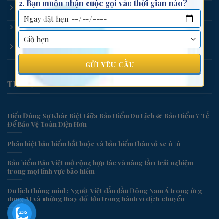
2. Bạn muốn nhận cuộc gọi vào thời gian nào?
Tin tức
Liên hệ
Dịch vụ khách hàng
TIN TỨC
Hiểu Đúng Sự Khác Biệt Giữa Bảo Hiểm Du Lịch & Bảo Hiểm Y Tế
Để Bảo Vệ Toàn Diện Hơn
Phân biệt bảo hiểm bắt buộc và bảo hiểm thân vỏ xe ô tô
Bảo hiểm Bảo Việt mở rộng hợp tác và nâng tầm trải nghiệm
trong mọi lĩnh vực bảo hiểm
Du lịch thông minh: Người Việt dẫn đầu Đông Nam Á trong ứng
dụng AI và những thay đổi lớn trong hành vi dịch chuyển